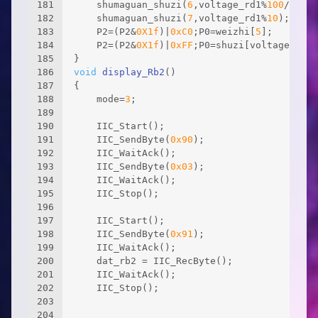
181
	shumaguan_shuzi(
6
,voltage_rd1%
100
/
10
);
182
	shumaguan_shuzi(
7
,voltage_rd1%
10
);
183
	P2=(P2&
0X1f
)|
0xC0
;P0=weizhi[
5
];
184
	P2=(P2&
0X1f
)|
0xFF
;P0=shuzi[voltage_rd1/
185
}
186
void
display_Rb2
()
187
{
188
	mode=
3
;
189
190
	IIC_Start();						
191
	IIC_SendByte(
0x90
); 	
192
	IIC_WaitAck();  	
193
	IIC_SendByte(
0x03
);
194
	IIC_WaitAck();  					
195
	IIC_Stop(); 						
196
197
	IIC_Start();	
198
	IIC_SendByte(
0x91
); 			
199
	IIC_WaitAck(); 				
200
	dat_rb2 = IIC_RecByte();	 
201
	IIC_WaitAck(); 						
202
	IIC_Stop(); 						
203
204