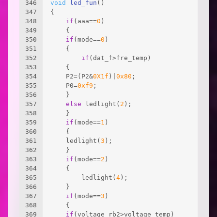
346
void
led_fun
()
347
{
348
if
(aaa==
0
)
349
	{
350
if
(mode==
0
)
351
	{
352
if
(dat_f>fre_temp)
353
	{
354
	P2=(P2&
0X1f
)|
0x80
;
355
	P0=
0xf9
;
356
	}
357
else
 ledlight(
2
);
358
	}
359
if
(mode==
1
)
360
	{
361
	ledlight(
3
);
362
	}
363
if
(mode==
2
)
364
	{
365
		ledlight(
4
);
366
	}
367
if
(mode==
3
)
368
	{
369
if
(voltage_rb2>voltage_temp)