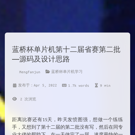
蓝桥杯单片机第十二届省赛第二批
——源码及设计思路
蓝桥杯单片机学习
MengFanjun
发布于：Apr 5, 2022
1.7k words
9 min
2
次浏览
距离比赛还有15天，昨天发愤图强，想做一个练练
手，又想到了第十二届的第二批没有写，然后在同专
业大佬的帮助下，在一天做完了一届，速度最快的一