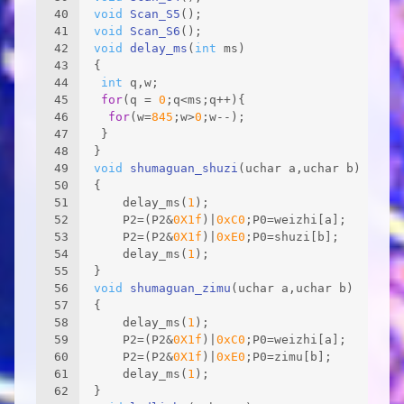
40
void
Scan_S5
()
;
41
void
Scan_S6
()
;
42
void
delay_ms
(
int
 ms)
43
{
44
int
 q,w;
45
for
(q = 
0
;q<ms;q++){
46
for
(w=
845
;w>
0
;w--);
47
 }
48
}
49
void
shumaguan_shuzi
(uchar a,uchar b)
50
{
51
	delay_ms(
1
);
52
	P2=(P2&
0X1f
)|
0xC0
;P0=weizhi[a];
53
	P2=(P2&
0X1f
)|
0xE0
;P0=shuzi[b];
54
	delay_ms(
1
);
55
}
56
void
shumaguan_zimu
(uchar a,uchar b)
57
{
58
	delay_ms(
1
);
59
	P2=(P2&
0X1f
)|
0xC0
;P0=weizhi[a];
60
	P2=(P2&
0X1f
)|
0xE0
;P0=zimu[b];
61
	delay_ms(
1
);
62
}