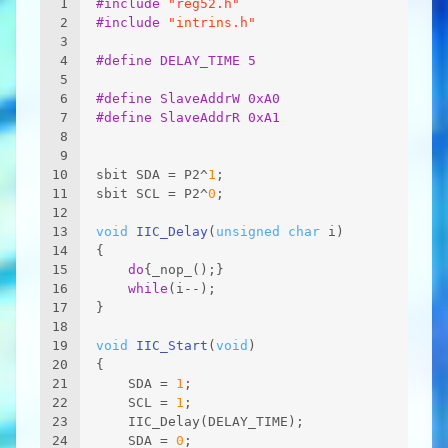
1
#
include
"reg52.h"
2
#
include
"intrins.h"
3
4
#
define
 DELAY_TIME 5
5
6
#
define
 SlaveAddrW 0xA0
7
#
define
 SlaveAddrR 0xA1
8
9
10
sbit SDA = P2^
1
; 
11
sbit SCL = P2^
0
;  
12
13
void
IIC_Delay
(
unsigned
char
 i)
14
{
15
do
{_nop_();}
16
while
(i--);        
17
}
18
19
void
IIC_Start
(
void
)
20
{
21
    SDA = 
1
;
22
    SCL = 
1
;
23
    IIC_Delay(DELAY_TIME);
24
    SDA = 
0
;