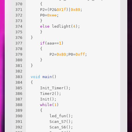
370
	{
371
	P2=(P2&
0X1f
)|
0x80
;
372
	P0=
0xee
;
373
	}
374
else
 ledlight(
4
);
375
	}
376
}
377
if
(aaa==
1
)
378
	{
379
		P2=
0x80
;P0=
0xff
;
380
	}
381
}
382
383
void
main
()
384
{
385
	Init_Timer();
386
	Timer2();
387
	Init();
388
while
(
1
)
389
	{
390
		led_fun();
391
		Scan_S7();
392
		Scan_S6();