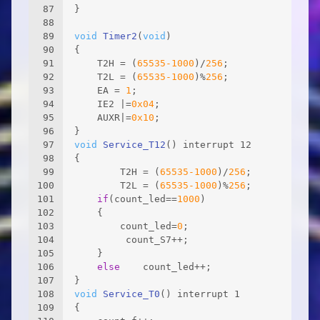
87
}
88
89
void
Timer2
(
void
)
90
{
91
	T2H = (
65535
-1000
)/
256
;
92
	T2L = (
65535
-1000
)%
256
;
93
	EA = 
1
;
94
	IE2 |=
0x04
;   
95
	AUXR|=
0x10
;   
96
}
97
void
Service_T12
()
 interrupt 12
98
{
99
		T2H = (
65535
-1000
)/
256
;
100
		T2L = (
65535
-1000
)%
256
;
101
if
(count_led==
1000
)
102
	{
103
		count_led=
0
;
104
		 count_S7++;
105
	}
106
else
 	count_led++;
107
}
108
void
Service_T0
()
 interrupt 1
109
{