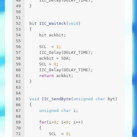
48
    IIC_Delay(DELAY_TIME);
49
}
50
51
52
bit 
IIC_WaitAck
(
void
)
53
{
54
    bit ackbit;
55
56
    SCL  = 
1
;
57
    IIC_Delay(DELAY_TIME);
58
    ackbit = SDA;
59
    SCL = 
0
;
60
    IIC_Delay(DELAY_TIME);
61
return
 ackbit;
62
}
63
64
65
void
IIC_SendByte
(
unsigned
char
 byt)
66
{
67
unsigned
char
 i;
68
69
for
(i=
0
; i<
8
; i++)
70
    {
71
        SCL  = 
0
;