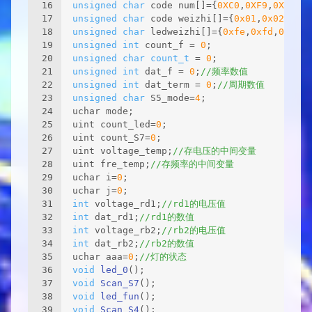
16
unsigned
char
 code num[]={
0XC0
,
0XF9
,
0XA4
,
0X
17
unsigned
char
 code weizhi[]={
0x01
,
0x02
,
0x04
18
unsigned
char
 ledweizhi[]={
0xfe
,
0xfd
,
0xfb
,
0
19
unsigned
int
 count_f = 
0
;
20
unsigned
char
count_t
 = 
0
;
21
unsigned
int
 dat_f = 
0
;
//频率数值
22
unsigned
int
 dat_term = 
0
;
//周期数值
23
unsigned
char
 S5_mode=
4
;
24
uchar mode;
25
uint count_led=
0
;
26
uint count_S7=
0
;
27
uint voltage_temp;
//存电压的中间变量
28
uint fre_temp;
//存频率的中间变量
29
uchar i=
0
;
30
uchar j=
0
;
31
int
 voltage_rd1;
//rd1的电压值
32
int
 dat_rd1;
//rd1的数值
33
int
 voltage_rb2;
//rb2的电压值
34
int
 dat_rb2;
//rb2的数值
35
uchar aaa=
0
;
//灯的状态
36
void
led_0
()
;
37
void
Scan_S7
()
;
38
void
led_fun
()
;
39
void
Scan_S4
()
;