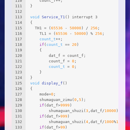
110
	count_f++;
111
}
112
113
void
Service_T1
()
 interrupt 3
114
{
115
  TH1 = (
65536
 - 
50000
) / 
256
;        
116
	TL1 = (
65536
 - 
50000
) % 
256
;
117
count_t
++;
118
if
(
count_t
 == 
20
)
119
	{
120
		dat_f = count_f;
121
		count_f = 
0
;
122
count_t
 = 
0
;
123
	}
124
}
125
void
display_f
()
126
{
127
	mode=
0
;
128
	shumaguan_zimu(
0
,
5
);
129
if
(dat_f>
9999
)
130
		shumaguan_shuzi(
3
,dat_f/
10000
);
131
if
(dat_f>
999
)
132
		shumaguan_shuzi(
4
,dat_f/
1000
%
10
);
133
if
(dat_f>
99
)