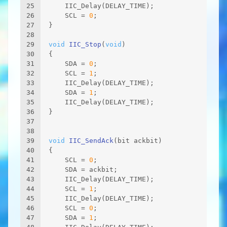
25
    IIC_Delay(DELAY_TIME);
26
    SCL = 
0
;	
27
}
28
29
void
IIC_Stop
(
void
)
30
{
31
    SDA = 
0
;
32
    SCL = 
1
;
33
    IIC_Delay(DELAY_TIME);
34
    SDA = 
1
;
35
    IIC_Delay(DELAY_TIME);
36
}
37
38
39
void
IIC_SendAck
(bit ackbit)
40
{
41
    SCL = 
0
;
42
    SDA = ackbit;  					
43
    IIC_Delay(DELAY_TIME);
44
    SCL = 
1
;
45
    IIC_Delay(DELAY_TIME);
46
    SCL = 
0
; 
47
    SDA = 
1
;