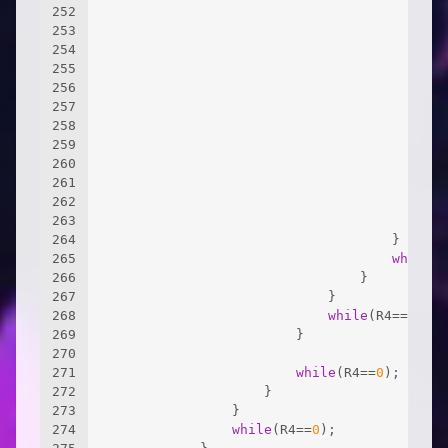
252
										{
253
254
255
256
257
258
259
260
261
262
										}
263
whi
264
									}
265
while
(R
266
								}
267
							}
268
while
(R4==
0
);
269
						}
270
271
while
(R4==
0
);
272
					}
273
				}
274
while
(R4==
0
);