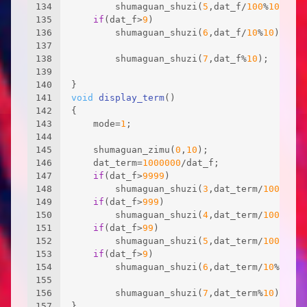
134
		shumaguan_shuzi(
5
,dat_f/
100
%
10
);
135
if
(dat_f>
9
)
136
		shumaguan_shuzi(
6
,dat_f/
10
%
10
);
137
138
		shumaguan_shuzi(
7
,dat_f%
10
);
139
140
}
141
void
display_term
()
142
{
143
	mode=
1
;
144
145
	shumaguan_zimu(
0
,
10
);
146
	dat_term=
1000000
/dat_f;
147
if
(dat_f>
9999
)
148
		shumaguan_shuzi(
3
,dat_term/
1000
);
149
if
(dat_f>
999
)
150
		shumaguan_shuzi(
4
,dat_term/
1000
%
10
)
151
if
(dat_f>
99
)
152
		shumaguan_shuzi(
5
,dat_term/
100
%
10
);
153
if
(dat_f>
9
)
154
		shumaguan_shuzi(
6
,dat_term/
10
%
10
);
155
156
		shumaguan_shuzi(
7
,dat_term%
10
);
157
}