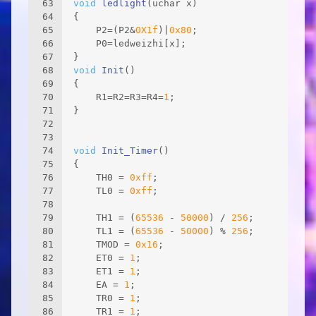
63
void
ledlight
(uchar x)
64
{
65
	P2=(P2&
0X1f
)|
0x80
;
66
	P0=ledweizhi[x];
67
}
68
void
Init
()
69
{
70
	R1=R2=R3=R4=
1
;
71
}
72
73
74
void
Init_Timer
()
75
{
76
	TH0 = 
0xff
;        
77
	TL0 = 
0xff
;
78
79
	TH1 = (
65536
 - 
50000
) / 
256
;        
80
	TL1 = (
65536
 - 
50000
) % 
256
;
81
	TMOD = 
0x16
;     
82
  	ET0 = 
1
;
83
  	ET1 = 
1
;
84
	EA = 
1
;
85
	TR0 = 
1
;
86
	TR1 = 
1
;