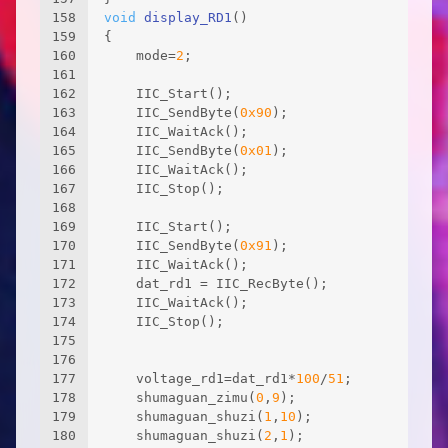
158
void
display_RD1
()
159
{
160
	mode=
2
;
161
162
	IIC_Start();						
163
	IIC_SendByte(
0x90
); 	
164
	IIC_WaitAck();  	
165
	IIC_SendByte(
0x01
);
166
	IIC_WaitAck();  					
167
	IIC_Stop(); 						
168
169
	IIC_Start();	
170
	IIC_SendByte(
0x91
); 			
171
	IIC_WaitAck(); 				
172
	dat_rd1 = IIC_RecByte();	 
173
	IIC_WaitAck(); 						
174
	IIC_Stop(); 						
175
176
177
	voltage_rd1=dat_rd1*
100
/
51
;
178
	shumaguan_zimu(
0
,
9
);
179
	shumaguan_shuzi(
1
,
10
);
180
	shumaguan_shuzi(
2
,
1
);