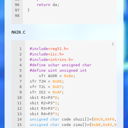
96
return
 da;    
97
}
98
MAIN.C
1
#
include
<reg51.h>
2
#
include
<iic.h>
3
#
include
<intrins.h>
4
#
define
 uchar unsigned char
5
#
define
 uint unsigned int
6
	sfr AUXR = 
0x8e
; 
7
sfr T2H = 
0xD6
;	 
8
sfr T2L = 
0xD7
;	 
9
sfr IE2 = 
0xAF
;	
10
sbit R1=P3^
0
;
11
sbit R2=P3^
1
;
12
sbit R3=P3^
2
;
13
sbit R4=P3^
3
;
14
unsigned
char
 code shuzi[]={
0XC0
,
0XF9
,
0XA4
,
15
unsigned
char
 code zimu[]={
0x88
,
0x83
,
0xc6
,
0