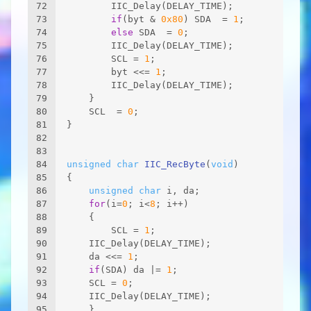
72
        IIC_Delay(DELAY_TIME);
73
if
(byt & 
0x80
) SDA  = 
1
;
74
else
 SDA  = 
0
;
75
        IIC_Delay(DELAY_TIME);
76
        SCL = 
1
;
77
        byt <<= 
1
;
78
        IIC_Delay(DELAY_TIME);
79
    }
80
    SCL  = 
0
;  
81
}
82
83
84
unsigned
char
IIC_RecByte
(
void
)
85
{
86
unsigned
char
 i, da;
87
for
(i=
0
; i<
8
; i++)
88
    {   
89
    	SCL = 
1
;
90
	IIC_Delay(DELAY_TIME);
91
	da <<= 
1
;
92
if
(SDA) da |= 
1
;
93
	SCL = 
0
;
94
	IIC_Delay(DELAY_TIME);
95
    }