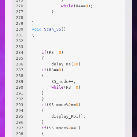
275
			}
276
while
(R4==
0
);
277
		}
278
279
}
280
void
Scan_S5
()
281
{
282
283
284
if
(R3==
0
)
285
	{
286
		delay_ms(
10
);
287
if
(R3==
0
)
288
	{
289
		S5_mode++;
290
while
(R3==
0
);
291
	}
292
	}
293
if
(S5_mode%
2
==
0
)
294
	{
295
		display_RD1();
296
	}
297
if
(S5_mode%
2
==
1
)
298
	{