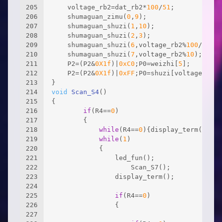
205
	voltage_rb2=dat_rb2*
100
/
51
;
206
	shumaguan_zimu(
0
,
9
);
207
	shumaguan_shuzi(
1
,
10
);
208
	shumaguan_shuzi(
2
,
3
);
209
	shumaguan_shuzi(
6
,voltage_rb2%
100
/
10
);
210
	shumaguan_shuzi(
7
,voltage_rb2%
10
);
211
	P2=(P2&
0X1f
)|
0xC0
;P0=weizhi[
5
];
212
	P2=(P2&
0X1f
)|
0xFF
;P0=shuzi[voltage_rb2/
213
}
214
void
Scan_S4
()
215
{
216
if
(R4==
0
)
217
		{
218
while
(R4==
0
){display_term();}
219
while
(
1
)
220
			{
221
				led_fun();
222
					Scan_S7();
223
				display_term();
224
225
if
(R4==
0
)
226
				{
227