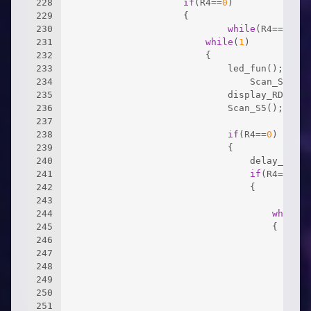
228
if
(R4==
0
)
229
					{
230
while
(R4==
0
){di
231
while
(
1
)
232
						{
233
							led_fun();
234
								Scan_S7();
235
							display_RD1();
236
							Scan_S5();
237
238
if
(R4==
0
) 
239
							{
240
								delay_ms(
60
241
if
(R4==
0
)
242
								{
243
whi
244
while
(
1
245
									{
246
247
						
248
						
249
					
250
251
if
(