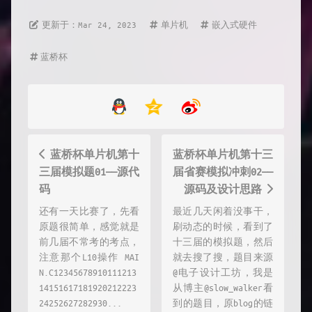
更新于：Mar 24, 2023
单片机
嵌入式硬件
蓝桥杯
蓝桥杯单片机第十
蓝桥杯单片机第十三
三届模拟题01——源代
届省赛模拟冲刺02——
码
源码及设计思路
还有一天比赛了，先看
最近几天闲着没事干，
原题很简单，感觉就是
刷动态的时候，看到了
前几届不常考的考点，
十三届的模拟题，然后
注意那个L10操作 MAI
就去搜了搜，题目来源
N.C12345678910111213
@电子设计工坊，我是
14151617181920212223
从博主@slow_walker看
24252627282930...
到的题目，原blog的链