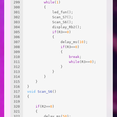
299
while
(
1
)
300
		{
301
			led_fun();
302
			Scan_S7();
303
			Scan_S6();
304
			display_Rb2();
305
if
(R3==
0
)
306
			{
307
				delay_ms(
10
);
308
if
(R3==
0
)
309
				{
310
break
;
311
while
(R3==
0
);
312
				}
313
			}
314
		}
315
	}
316
}
317
void
Scan_S6
()
318
{
319
320
if
(R2==
0
)
321
	{
322
		delay_ms(
50
);