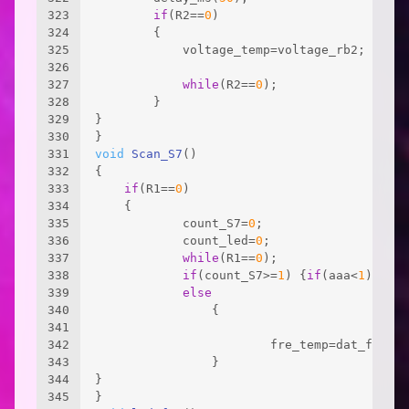
323
if
(R2==
0
)
324
		{
325
			voltage_temp=voltage_rb2;
326
327
while
(R2==
0
);
328
		}
329
}
330
}
331
void
Scan_S7
()
332
{
333
if
(R1==
0
)
334
	{
335
			count_S7=
0
;
336
			count_led=
0
;
337
while
(R1==
0
);
338
if
(count_S7>=
1
) {
if
(aaa<
1
) aaa+
339
else
340
				{
341
342
						fre_temp=dat_f;
343
				}
344
}
345
}