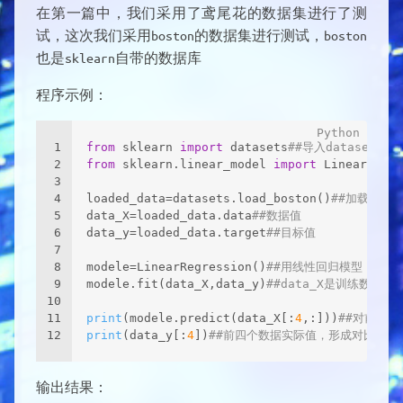
在第一篇中，我们采用了鸢尾花的数据集进行了测
试，这次我们采用boston的数据集进行测试，boston
也是sklearn自带的数据库
程序示例：
1
from
 sklearn 
import
 datasets
##导入datasets
2
from
 sklearn.linear_model 
import
 LinearRegre
3
4
loaded_data=datasets.load_boston()
##加载bost
5
data_X=loaded_data.data
##数据值
6
data_y=loaded_data.target
##目标值
7
8
modele=LinearRegression()
##用线性回归模型
9
modele.fit(data_X,data_y)
##data_X是训练数据输
10
11
print
(modele.predict(data_X[:
4
,:]))
##对前四
12
print
(data_y[:
4
])
##前四个数据实际值，形成对比，观
输出结果：