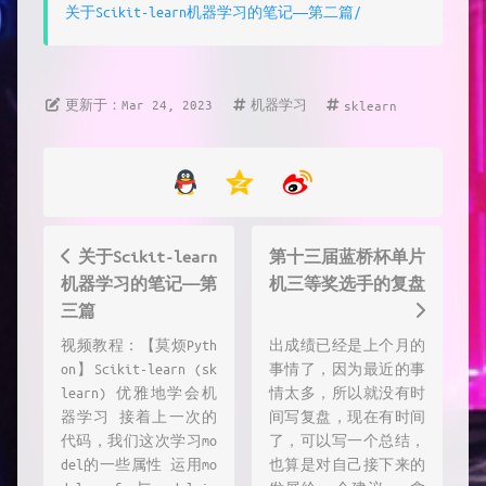
关于Scikit-learn机器学习的笔记——第二篇/
更新于：Mar 24, 2023
机器学习
sklearn
关于Scikit-learn
第十三届蓝桥杯单片
机器学习的笔记——第
机三等奖选手的复盘
三篇
视频教程：【莫烦Pyth
出成绩已经是上个月的
on】Scikit-learn (sk
事情了，因为最近的事
learn) 优雅地学会机
情太多，所以就没有时
器学习 接着上一次的
间写复盘，现在有时间
代码，我们这次学习mo
了，可以写一个总结，
del的一些属性 运用mo
也算是对自己接下来的