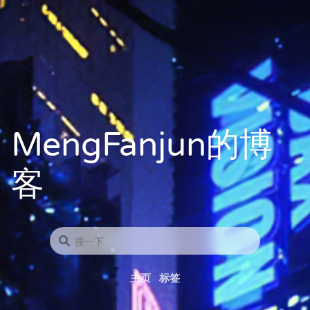
MengFanjun的博
客
主页
标签