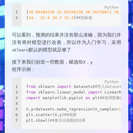
1
[
30.00384338
25.02556238
30.56759672
28.60703
2
[
24.
21.6
34.7
33.4
]
##实际值
可以看到，预测的结果并没有那么准确，因为我们并
没有将对模型进行改善，所以作为入门学习，采用
sklearn默认的模型就足够了
接下来我们创造一些数据，赋值给X，y
程序示例：
1
from
 sklearn 
import
 datasets
##导入datasets
2
from
 sklearn.linear_model 
import
 LinearRegres
3
import
 matplotlib.pyplot 
as
 plt
##使用图像化工具
4
5
X,y=datasets.make_regression(n_samples=
100
,n_
6
plt.scatter(X,y)
##画图
7
plt.show()
##展示出画图的结果