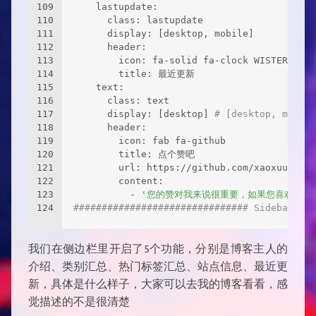
109
    lastupdate:
110
      class: lastupdate
111
      display: [desktop, mobile]
112
      header:
113
        icon: fa-solid fa-clock WISTERIA
114
        title: 最近更新
115
    text:
116
      class: text
117
      display: [desktop] 
# [desktop, mobile
118
      header:
119
        icon: fab fa-github
120
        title: 点个赞吧
121
        url: https://github.com/xaoxuu/ 
122
        content:
123
          - 
'您的赞对我来说很重要，如果您喜欢本主
124
############################### Sidebar ###
我们在侧边栏里开启了5个功能，分别是博客主人的
介绍、类别汇总、热门标签汇总、站点信息、最近更
新，具体是什么样子，大家可以去我的博客看看，感
觉描述的不是很清楚