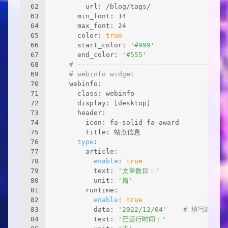
62
        url: /blog/tags/
63
      min_font: 14
64
      max_font: 24
65
      color: 
true
66
      start_color: 
'#999'
67
      end_color: 
'#555'
68
# -------------------------------------
69
# webinfo widget
70
    webinfo:
71
      class: webinfo
72
      display: [desktop]
73
      header:
74
        icon: fa-solid fa-award
75
        title: 站点信息
76
type
:
77
        article:
78
enable
: 
true
79
          text: 
'文章数目：'
80
          unit: 
'篇'
81
        runtime:
82
enable
: 
true
83
          data: 
'2022/12/04'
# 填写建站日
84
          text: 
'已运行时间：'