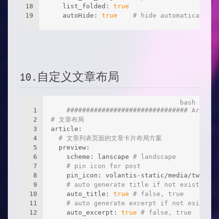
18
    list_folded: 
true
19
    autoHide: 
true
# hide automaticaly
10.自定义文章布局
1
############################### Article
2
# 文章布局
3
article:
4
# 文章列表页面的文章卡片布局方案
5
  preview:
6
    scheme: lanscape 
# landscape
7
# pin icon for post
8
    pin_icon: volantis-static/media/twemoji
9
# auto generate title if not exist
10
    auto_title: 
true
# false, true
11
# auto generate excerpt if not exist
12
    auto_excerpt: 
true
# false, true