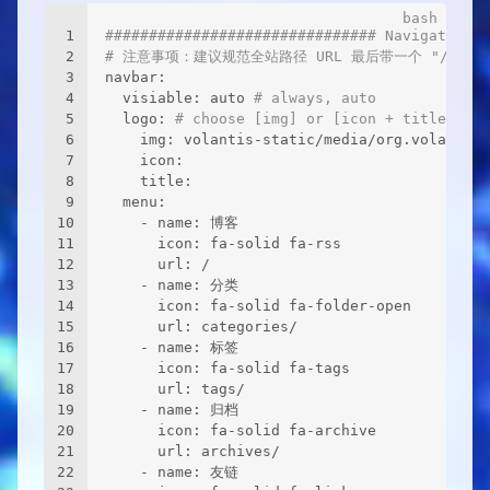
1
############################### Navigation B
2
# 注意事项：建议规范全站路径 URL 最后带一个 "/" 例如 
3
navbar:
4
  visiable: auto 
# always, auto
5
  logo: 
# choose [img] or [icon + title]
6
    img: volantis-static/media/org.volantis/
7
    icon:
8
    title:
9
  menu:
10
    - name: 博客
11
      icon: fa-solid fa-rss
12
      url: /
13
    - name: 分类
14
      icon: fa-solid fa-folder-open
15
      url: categories/
16
    - name: 标签
17
      icon: fa-solid fa-tags
18
      url: tags/
19
    - name: 归档
20
      icon: fa-solid fa-archive
21
      url: archives/
22
    - name: 友链