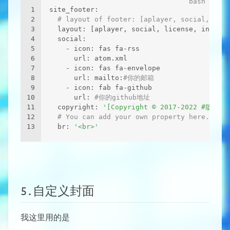
1
site_footer:
2
# layout of footer: [aplayer, social, lice
3
  layout: [aplayer, social, license, info, c
4
  social:
5
    - icon: fas fa-rss
6
      url: atom.xml
7
    - icon: fas fa-envelope
8
      url: mailto:
#你的邮箱
9
    - icon: fab fa-github
10
      url: 
#你的github地址
11
  copyright: 
'[Copyright © 2017-2022 #版权](
12
# You can add your own property here. (Sup
13
  br: 
'<br>'
5.自定义封面
我这里用的是