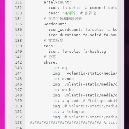
131
      artalkcount:
132
        icon: fa-solid fa-comment-dots
133
        desc: 
'条评论'
# 条评论
134
# 文章字数和阅读时长
135
      wordcount:
136
        icon_wordcount: fa-solid fa-keyboar
137
        icon_duration: fa-solid fa-hourglas
138
# 文章标签
139
      tags:
140
        icon: fa-solid fa-hashtag
141
# 分享
142
      share:
143
        - 
id
: qq
144
          img:  volantis-static/media/org.v
145
        - 
id
: qzone
146
          img: volantis-static/media/org.vo
147
        - 
id
: weibo
148
          img: volantis-static/media/org.vo
149
        - 
id
: 
# qrcode # 当id为qrcode时需要安装
150
          img: 
# volantis-static/media/org.
151
        - 
id
: 
# telegram
152
          img: 
# volantis-static/media/org.
153
############################### Article Lay
154