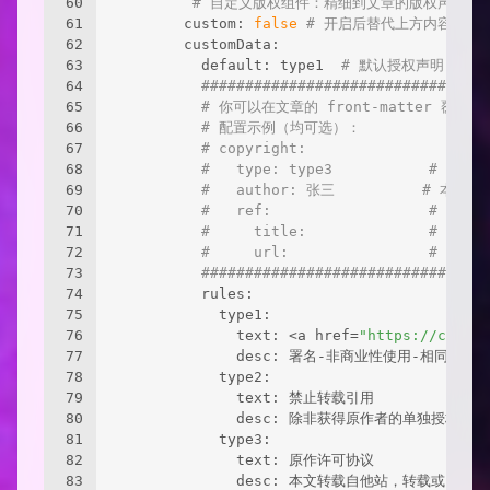
60
# 自定义版权组件：精细到文章的版权声明
61
        custom: 
false
# 开启后替代上方内容的版
62
        customData:
63
          default: type1  
# 默认授权声明
64
#############################
65
# 你可以在文章的 front-matter 覆盖
66
# 配置示例（均可选）： 
67
# copyright:
68
#   type: type3           # 
69
#   author: 张三          # 本文作
70
#   ref:                  # 原文
71
#     title:              # 原
72
#     url:                # 原
73
#############################
74
          rules:
75
            type1: 
76
              text: <a href=
"https://creati
77
              desc: 署名-非商业性使用-相同方式
78
            type2: 
79
              text: 禁止转载引用
80
              desc: 除非获得原作者的单独授权
81
            type3: 
82
              text: 原作许可协议
83
              desc: 本文转载自他站，转载或