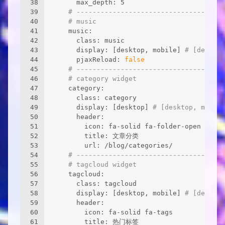
38
      max_depth: 5
39
# -------------------------------------
40
# music
41
    music:
42
      class: music
43
      display: [desktop, mobile] 
# [desktop
44
      pjaxReload: 
false
45
# -------------------------------------
46
# category widget
47
    category:
48
      class: category
49
      display: [desktop] 
# [desktop, mobile
50
      header:
51
        icon: fa-solid fa-folder-open
52
        title: 文章分类
53
        url: /blog/categories/
54
# -------------------------------------
55
# tagcloud widget
56
    tagcloud:
57
      class: tagcloud
58
      display: [desktop, mobile] 
# [desktop
59
      header:
60
        icon: fa-solid fa-tags
61
        title: 热门标签