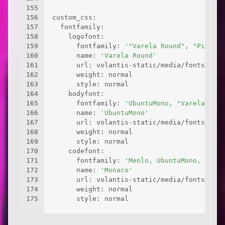
155
156
custom_css:
157
  fontfamily:
158
    logofont:
159
      fontfamily: 
'"Varela Round", "PingFan
160
      name: 
'Varela Round'
161
      url: volantis-static/media/fonts/Vare
162
      weight: normal
163
      style: normal
164
    bodyfont:
165
      fontfamily: 
'UbuntuMono, "Varela Roun
166
      name: 
'UbuntuMono'
167
      url: volantis-static/media/fonts/Ubun
168
      weight: normal
169
      style: normal
170
    codefont:
171
      fontfamily: 
'Menlo, UbuntuMono, Monac
172
      name: 
'Monaco'
173
      url: volantis-static/media/fonts/Mona
174
      weight: normal
175
      style: normal