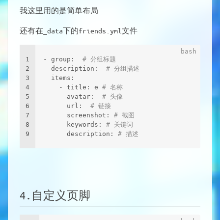
我这里用的是简单布局
还有在_data下的friends.yml文件
1
- group:  
# 分组标题
2
  description:  
# 分组描述
3
  items:
4
    - title: e 
# 名称
5
      avatar:  
# 头像
6
      url:  
# 链接
7
      screenshot: 
# 截图
8
      keywords: 
# 关键词
9
      description: 
# 描述
4.自定义页脚