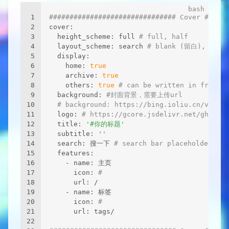
1
############################### Cover ######
2
cover:
3
  height_scheme: full 
# full, half 
4
  layout_scheme: search 
# blank (留白), sea
5
  display:
6
    home: 
true
7
    archive: 
true
8
    others: 
true
# can be written in front-m
9
  background: 
#封面背景，需要上传url
10
# background: https://bing.ioliu.cn/v1/ran
11
  logo: 
# https://gcore.jsdelivr.net/gh/vola
12
  title: 
'#你的标题'
13
  subtitle: 
''
14
  search: 搜一下 
# search bar placeholde
15
  features:
16
    - name: 主页
17
      icon: 
#
18
      url: /
19
    - name: 标签
20
      icon: 
#
21
      url: tags/
22