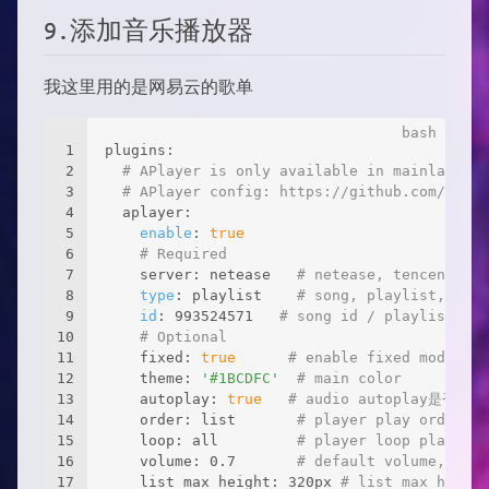
9.添加音乐播放器
我这里用的是网易云的歌单
1
plugins:
2
# APlayer is only available in mainland Ch
3
# APlayer config: https://github.com/metow
4
  aplayer:
5
enable
: 
true
6
# Required
7
    server: netease   
# netease, tencent, 
8
type
: playlist    
# song, playlist, a
9
id
: 993524571   
# song id / playlist i
10
# Optional
11
    fixed: 
true
# enable fixed mode
12
    theme: 
'#1BCDFC'
# main color
13
    autoplay: 
true
# audio autoplay是否自
14
    order: list       
# player play order, v
15
    loop: all         
# player loop play, va
16
    volume: 0.7       
# default volume, noti
17
    list_max_height: 320px 
# list max height