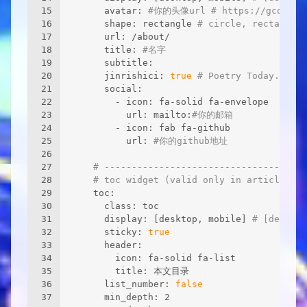
15
      avatar: 
#你的头像url # https://gcore.jsd
16
      shape: rectangle 
# circle, rectangle
17
      url: /about/
18
      title: 
#名字
19
      subtitle:
20
      jinrishici: 
true
# Poetry Today. You 
21
      social:
22
        - icon: fa-solid fa-envelope
23
          url: mailto:
#你的邮箱
24
        - icon: fab fa-github
25
          url: 
#你的github地址
26
27
# -------------------------------------
28
# toc widget (valid only in articles)
29
    toc:
30
      class: toc
31
      display: [desktop, mobile] 
# [desktop
32
      sticky: 
true
33
      header:
34
        icon: fa-solid fa-list
35
        title: 本文目录
36
      list_number: 
false
37
      min_depth: 2