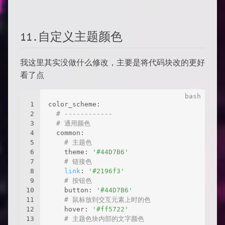
11.自定义主题颜色
我这里其实没做什么修改，主要是将代码块改的更好
看了点
1
color_scheme:
2
# ------------
3
# 通用颜色
4
  common:
5
# 主题色
6
    theme: 
'#44D7B6'
7
# 链接色
8
link
: 
'#2196f3'
9
# 按钮色
10
    button: 
'#44D7B6'
11
# 鼠标放到交互元素上时的色
12
    hover: 
'#ff5722'
13
# 主题色块内部的文字颜色