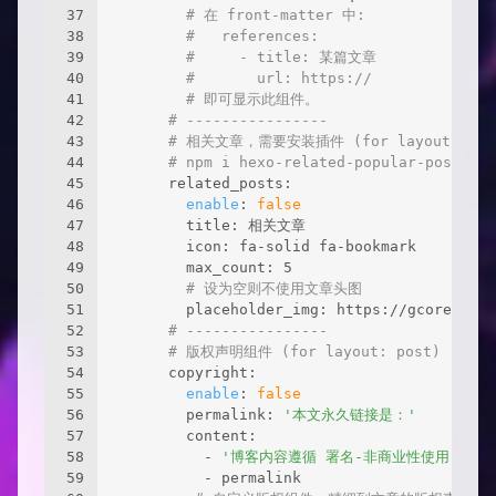
37
# 在 front-matter 中:
38
#   references:
39
#     - title: 某篇文章
40
#       url: https://
41
# 即可显示此组件。
42
# ----------------
43
# 相关文章，需要安装插件 (for layout: pos
44
# npm i hexo-related-popular-posts
45
      related_posts:
46
enable
: 
false
47
        title: 相关文章
48
        icon: fa-solid fa-bookmark
49
        max_count: 5
50
# 设为空则不使用文章头图
51
        placeholder_img: https://gcore.jsde
52
# ----------------
53
# 版权声明组件 (for layout: post)
54
      copyright:
55
enable
: 
false
56
        permalink: 
'本文永久链接是：'
57
        content:
58
          - 
'博客内容遵循 署名-非商业性使用-相同方式共享
59
          - permalink