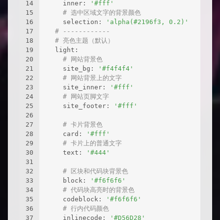
14
    inner: 
'#fff'
15
# 选中区域文字的背景颜色
16
    selection: 
'alpha(#2196f3, 0.2)'
17
# ------------
18
# 亮色主题（默认）
19
  light:
20
# 网站背景色
21
    site_bg: 
'#f4f4f4'
22
# 网站背景上的文字
23
    site_inner: 
'#fff'
24
# 网站页脚文字
25
    site_footer: 
'#fff'
26
27
# 卡片背景色
28
    card: 
'#fff'
29
# 卡片上的普通文字
30
    text: 
'#444'
31
32
# 区块和代码块背景色
33
    block: 
'#f6f6f6'
34
# 代码块高亮时的背景色
35
    codeblock: 
'#f6f6f6'
36
# 行内代码颜色
37
    inlinecode: 
'#D56D28'