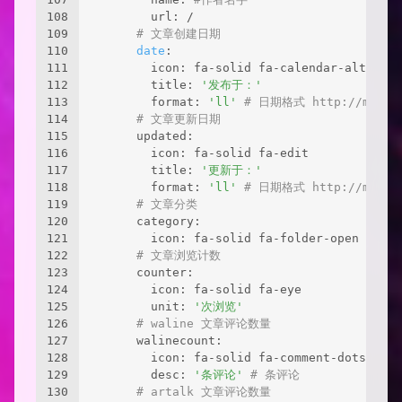
108
        url: /
109
# 文章创建日期
110
date
:
111
        icon: fa-solid fa-calendar-alt
112
        title: 
'发布于：'
113
        format: 
'll'
# 日期格式 http://moment
114
# 文章更新日期
115
      updated:
116
        icon: fa-solid fa-edit
117
        title: 
'更新于：'
118
        format: 
'll'
# 日期格式 http://moment
119
# 文章分类
120
      category:
121
        icon: fa-solid fa-folder-open
122
# 文章浏览计数
123
      counter:
124
        icon: fa-solid fa-eye
125
        unit: 
'次浏览'
126
# waline 文章评论数量
127
      walinecount:
128
        icon: fa-solid fa-comment-dots
129
        desc: 
'条评论'
# 条评论
130
# artalk 文章评论数量