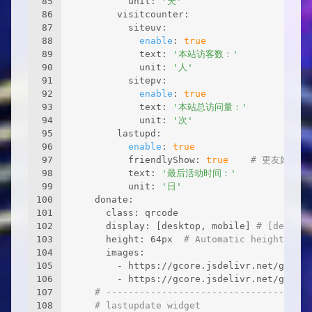
85
          unit: 
'天'
86
        visitcounter:
87
          siteuv:
88
enable
: 
true
89
            text: 
'本站访客数：'
90
            unit: 
'人'
91
          sitepv:
92
enable
: 
true
93
            text: 
'本站总访问量：'
94
            unit: 
'次'
95
        lastupd:
96
enable
: 
true
97
          friendlyShow: 
true
# 更友好的时
98
          text: 
'最后活动时间：'
99
          unit: 
'日'
100
    donate:
101
      class: qrcode
102
      display: [desktop, mobile] 
# [desktop
103
      height: 64px  
# Automatic height if n
104
      images:
105
        - https://gcore.jsdelivr.net/gh/vol
106
        - https://gcore.jsdelivr.net/gh/vol
107
# -------------------------------------
108
# lastupdate widget