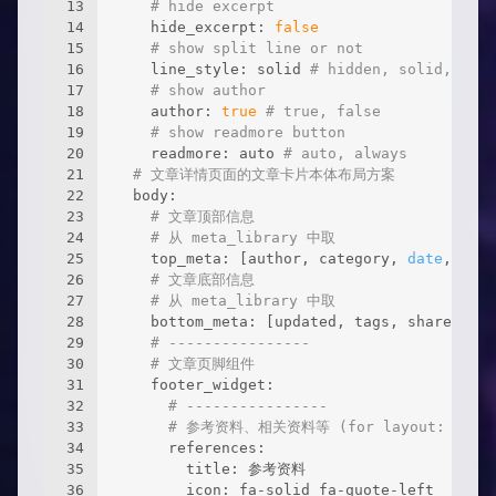
13
# hide excerpt
14
    hide_excerpt: 
false
15
# show split line or not
16
    line_style: solid 
# hidden, solid, dash
17
# show author
18
    author: 
true
# true, false
19
# show readmore button
20
    readmore: auto 
# auto, always
21
# 文章详情页面的文章卡片本体布局方案
22
  body:
23
# 文章顶部信息
24
# 从 meta_library 中取
25
    top_meta: [author, category, 
date
, word
26
# 文章底部信息
27
# 从 meta_library 中取
28
    bottom_meta: [updated, tags, share]
29
# ----------------
30
# 文章页脚组件
31
    footer_widget:
32
# ----------------
33
# 参考资料、相关资料等 (for layout: post/
34
      references:
35
        title: 参考资料
36
        icon: fa-solid fa-quote-left