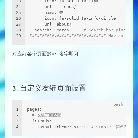
23
      icon: fa-solid fa-link
24
      url: friends/
25
    - name: 关于
26
      icon: fa-solid fa-info-circle
27
      url: about/
28
  search: Search...   
# Search bar placehold
29
############################### Navigation B
对应好各个页面的url名字即可
3.自定义友链页面设置
1
pages:
2
# 友链页面配置
3
  friends:
4
    layout_scheme: simple 
# simple: 简单布局, 