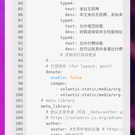
84
            type4: 
85
              text: 来自互联网
86
              desc: 本文来自互联网，未知来源
87
            type5:
88
              text: 允许规范转载
89
              desc: 转载请保留本文转载地址，
90
            type6:
91
              text: 允许付费转载
92
              desc: 您可以联系作者通过付费方式
93
# 还能自行添加更多
94
# ----------------
95
# 打赏组件 (for layout: post)
96
      donate:
97
enable
: 
false
98
        images:
99
          - volantis-static/media/org.volan
100
          - volantis-static/media/org.volan
101
# meta library
102
    meta_library:
103
# 默认文章作者（可在 _data/author.yaml
104
# https://volantis.js.org/advanced-
105
      author:
106
        avatar: 
#文章作者的头像 # https://gcore.
107
        name: 
#作者名字