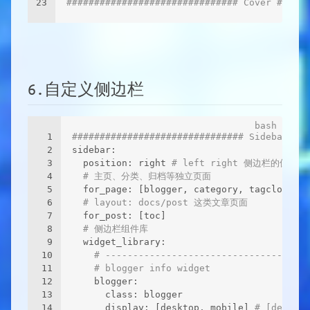
23
############################### Cover ######
6.自定义侧边栏
1
############################### Sidebar ###
2
sidebar:
3
  position: right 
# left right 侧边栏的位置
4
# 主页、分类、归档等独立页面
5
  for_page: [blogger, category, tagcloud, w
6
# layout: docs/post 这类文章页面
7
  for_post: [toc]
8
# 侧边栏组件库
9
  widget_library:
10
# -------------------------------------
11
# blogger info widget
12
    blogger:
13
      class: blogger
14
      display: [desktop, mobile] 
# [desktop