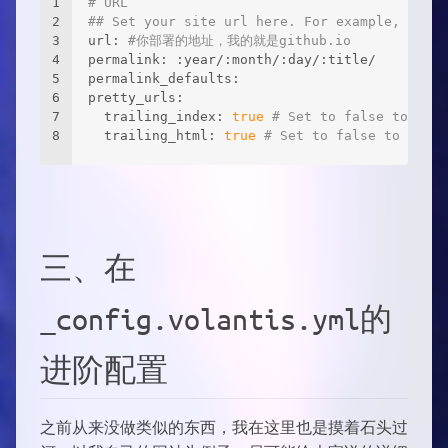
1
# URL
2
## Set your site url here. For example, if yo
3
url: 
#你部署的地址，我的就是github.io
4
permalink: :year/:month/:day/:title/
5
permalink_defaults:
6
pretty_urls:
7
  trailing_index: 
true
# Set to false to remo
8
  trailing_html: 
true
# Set to false to remov
三、在
_config.volantis.yml的
进阶配置
之前从来没做类似的东西，我在这里也是摸着石头过