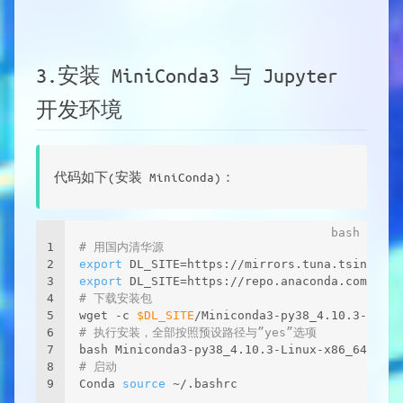
3.安装 MiniConda3 与 Jupyter
开发环境
代码如下(安装 MiniConda)：
1
# 用国内清华源 
2
export
 DL_SITE=https://mirrors.tuna.tsinghua.
3
export
 DL_SITE=https://repo.anaconda.com/mini
4
# 下载安装包
5
wget -c 
$DL_SITE
/Miniconda3-py38_4.10.3-Linux
6
# 执行安装，全部按照预设路径与”yes”选项 
7
bash Miniconda3-py38_4.10.3-Linux-x86_64.sh 
8
# 启动 
9
Conda 
source
 ~/.bashrc