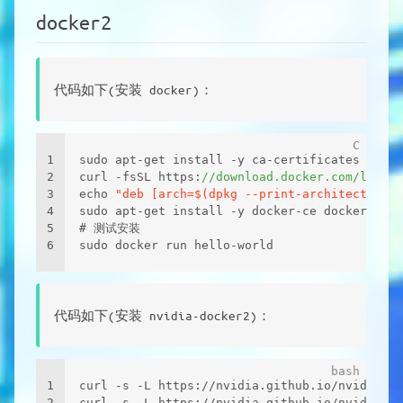
docker2
代码如下(安装 docker)：
1
sudo apt-get install -y ca-certificates curl 
2
curl -fsSL https:
//download.docker.com/linux
3
echo 
"deb [arch=$(dpkg --print-architecture) 
4
sudo apt-get install -y docker-ce docker-ce-c
5
# 测试安装 
6
sudo docker run hello-world
代码如下(安装 nvidia-docker2)：
1
curl -s -L https://nvidia.github.io/nvidia-do
2
curl -s -L https://nvidia.github.io/nvidia-do