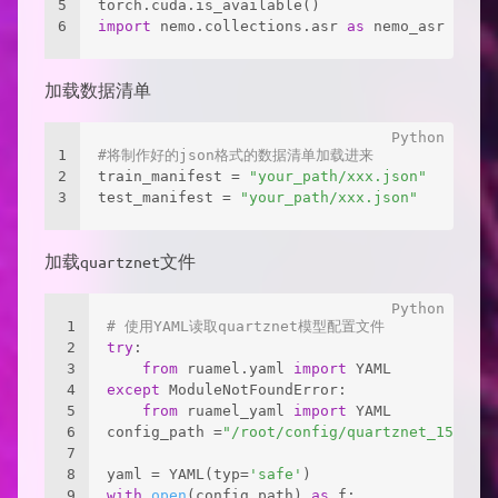
5
torch.cuda.is_available()
6
import
 nemo.collections.asr 
as
 nemo_asr
加载数据清单
1
#将制作好的json格式的数据清单加载进来
2
train_manifest = 
"your_path/xxx.json"
3
test_manifest = 
"your_path/xxx.json"
加载quartznet文件
1
# 使用YAML读取quartznet模型配置文件
2
try
:
3
from
 ruamel.yaml 
import
 YAML
4
except
 ModuleNotFoundError:
5
from
 ruamel_yaml 
import
 YAML
6
config_path =
"/root/config/quartznet_15x5_zh
7
8
yaml = YAML(typ=
'safe'
)
9
with
open
(config_path) 
as
 f: