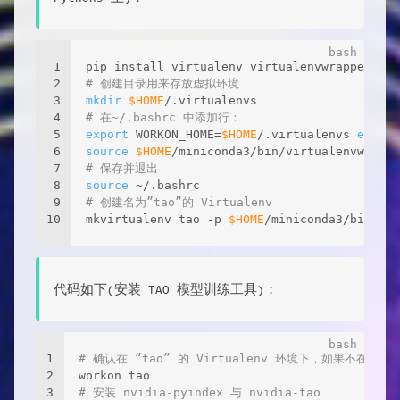
1
pip install virtualenv virtualenvwrapper 
2
# 创建目录用来存放虚拟环境 
3
mkdir
$HOME
/.virtualenvs 
4
# 在~/.bashrc 中添加行： 
5
export
 WORKON_HOME=
$HOME
/.virtualenvs 
export
6
source
$HOME
/miniconda3/bin/virtualenvwrappe
7
# 保存并退出 
8
source
 ~/.bashrc 
9
# 创建名为”tao”的 Virtualenv 
10
mkvirtualenv tao -p 
$HOME
/miniconda3/bin/pyt
代码如下(安装 TAO 模型训练工具)：
1
# 确认在 ”tao” 的 Virtualenv 环境下，如果不在的
2
workon tao 
3
# 安装 nvidia-pyindex 与 nvidia-tao 