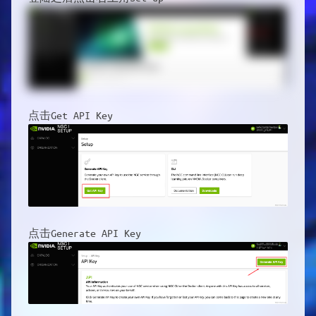
点击Get API Key
点击Generate API Key