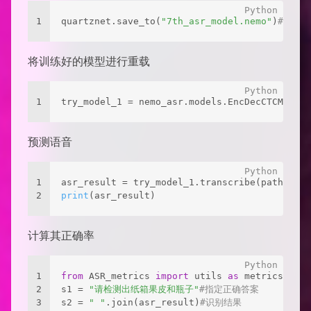
1
quartznet.save_to(
"7th_asr_model.nemo"
)
# 将训
将训练好的模型进行重载
1
try_model_1 = nemo_asr.models.EncDecCTCModel.
预测语音
1
asr_result = try_model_1.transcribe(paths2aud
2
print
(asr_result)
计算其正确率
1
from
 ASR_metrics 
import
 utils 
as
 metrics
2
s1 = 
"请检测出纸箱果皮和瓶子"
#指定正确答案
3
s2 = 
" "
.join(asr_result)
#识别结果