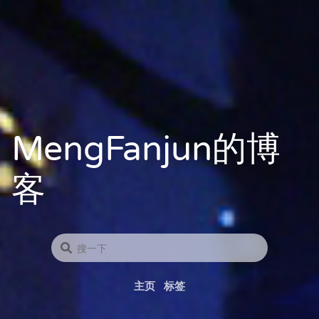
MengFanjun的博
客
主页
标签