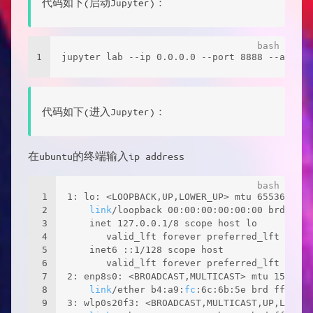
代码如下(启动Jupyter)：
1
jupyter lab --ip 0.0.0.0 --port 8888 --allow-
代码如下(进入Jupyter)：
在ubuntu的终端输入ip address
1
1: lo: <LOOPBACK,UP,LOWER_UP> mtu 65536 qdis
2
link
/loopback 00:00:00:00:00:00 brd 00:0
3
    inet 127.0.0.1/8 scope host lo
4
       valid_lft forever preferred_lft forev
5
    inet6 ::1/128 scope host 
6
       valid_lft forever preferred_lft forev
7
2: enp8s0: <BROADCAST,MULTICAST> mtu 1500 qd
8
link
/ether b4:a9:
fc
:6c:6b:5e brd ff:ff:f
9
3: wlp0s20f3: <BROADCAST,MULTICAST,UP,LOWER_