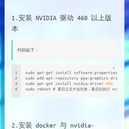
1.安装 NVIDIA 驱动 460 以上版
本
代码如下：
1
sudo apt-get install software-properties-comm
2
sudo add-apt-repository ppa:graphics-drivers/
3
sudo apt-get install nvidia-driver
-460
4
sudo reboot # 重启之后才会生效，重启后执行 nvidia
2.安装 docker 与 nvidia-