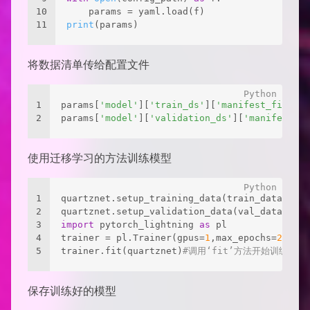
10
    params = yaml.load(f)
11
print
(params)
将数据清单传给配置文件
1
params[
'model'
][
'train_ds'
][
'manifest_filepat
2
params[
'model'
][
'validation_ds'
][
'manifest_fi
使用迁移学习的方法训练模型
1
quartznet.setup_training_data(train_data_conf
2
quartznet.setup_validation_data(val_data_conf
3
import
 pytorch_lightning 
as
 pl 
4
trainer = pl.Trainer(gpus=
1
,max_epochs=
200
)
5
trainer.fit(quartznet)
#调用‘fit’方法开始训练 
保存训练好的模型