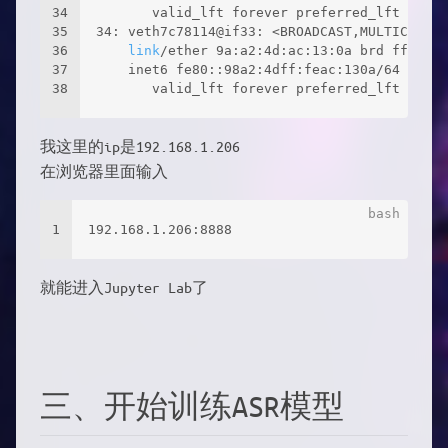
34
       valid_lft forever preferred_lft forev
35
34: veth7c78114@if33: <BROADCAST,MULTICAST,U
36
link
/ether 9a:a2:4d:ac:13:0a brd ff:ff:f
37
    inet6 fe80::98a2:4dff:feac:130a/64 scope
38
       valid_lft forever preferred_lft forev
我这里的ip是192.168.1.206
在浏览器里面输入
1
192.168.1.206:8888
就能进入Jupyter Lab了
三、开始训练ASR模型