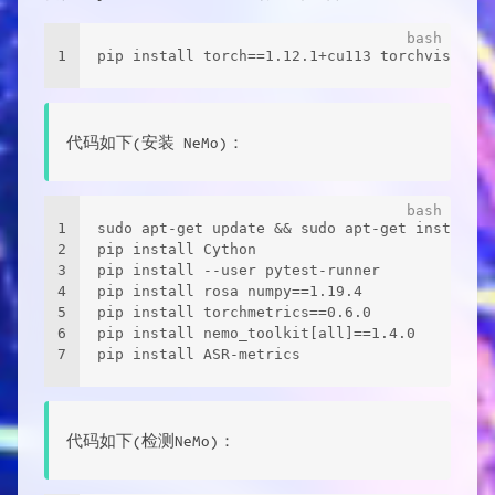
1
pip install torch==1.12.1+cu113 torchvision==
代码如下(安装 NeMo)：
1
sudo apt-get update && sudo apt-get install -
2
pip install Cython 
3
pip install --user pytest-runner 
4
pip install rosa numpy==1.19.4 
5
pip install torchmetrics==0.6.0 
6
pip install nemo_toolkit[all]==1.4.0 
7
pip install ASR-metrics
代码如下(检测NeMo)：