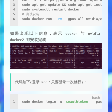
3
sudo apt-get update && sudo apt-get install -
4
sudo systemctl restart docker 
5
# 测试安装 
6
sudo docker run --
rm
 --gpus all nvidia/cuda:1
如果出现以下信息，表示 docker 与 nvidia-
docker2 都安装完成
代码如下(登录 NGC：只要登录一次就行)：
1
sudo docker login -u 
'$oauthtoken'
 --password