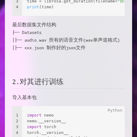
3
time = librosa.get_duration(filename=
"你音频的
4
print
(time)
最后数据集文件结构
├── Datasets
│├── audio.wav 所有的语音文件(wav单声道格式)
│├── xxx.json 制作好的json文件
2.对其进行训练
导入基本包
1
import
 nemo
2
nemo.__version__
3
import
 torch
4
torch.__version__