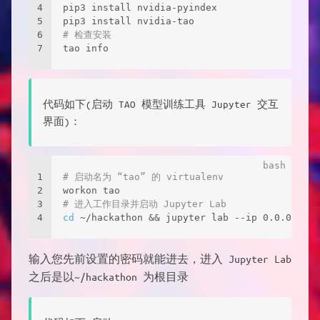
4
pip3 install nvidia-pyindex 
5
pip3 install nvidia-tao 
6
# 检查安装 
7
tao info
代码如下(启动 TAO 模型训练工具 Jupyter 交互
界面)：
1
# 启动名为 “tao” 的 virtualenv 
2
workon tao 
3
# 进入工作目录并启动 Jupyter Lab 
4
cd
 ~/hackathon && jupyter lab --ip 0.0.0.0 --
输入您先前设置的密码就能进去，进入 Jupyter Lab
之后是以~/hackathon 为根目录