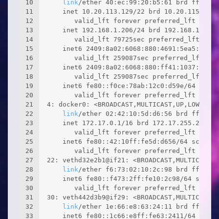
10
link
/ether 40:ec:99:20:b5:61 brd ff:ff:f
11
    inet 10.20.113.129/22 brd 10.20.115.255 
12
       valid_lft forever preferred_lft forev
13
    inet 192.168.1.206/24 brd 192.168.1.255 
14
       valid_lft 79725sec preferred_lft 7972
15
    inet6 2409:8a02:6068:880:4691:5ea5:dbf9:
16
       valid_lft 259087sec preferred_lft 794
17
    inet6 2409:8a02:6068:880:ff41:1037:c6e5:
18
       valid_lft 259087sec preferred_lft 259
19
    inet6 fe80::f0ce:78ab:12c0:d59e/64 scope
20
       valid_lft forever preferred_lft forev
21
4: docker0: <BROADCAST,MULTICAST,UP,LOWER_UP
22
link
/ether 02:42:10:5d:d6:56 brd ff:ff:f
23
    inet 172.17.0.1/16 brd 172.17.255.255 sc
24
       valid_lft forever preferred_lft forev
25
    inet6 fe80::42:10ff:fe5d:d656/64 scope 
l
26
       valid_lft forever preferred_lft forev
27
22: vethd32e2b1@if21: <BROADCAST,MULTICAST,U
28
link
/ether f6:73:02:10:2c:98 brd ff:ff:f
29
    inet6 fe80::f473:2ff:fe10:2c98/64 scope 
30
       valid_lft forever preferred_lft forev
31
30: veth442d3b9@if29: <BROADCAST,MULTICAST,U
32
link
/ether 1e:66:e8:63:24:11 brd ff:ff:f
33
    inet6 fe80::1c66:e8ff:fe63:2411/64 scope