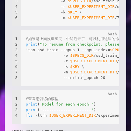
3
               -e 
$SPECS_DIR
/ssd_train_resnet
4
               -r 
$USER_EXPERIMENT_DIR
/experi
5
               -k 
$KEY
 \
6
               -m 
$USER_EXPERIMENT_DIR
/7th/pr
1
#如果是上面没训练完，中途断开了，可以利用这里的命令在
2
print
(
"To resume from checkpoint, please unco
3
!tao ssd train --gpus 1 --gpu_index=
$GPU_INDE
4
                -e 
$SPECS_DIR
/ssd_train_resne
5
                -r 
$USER_EXPERIMENT_DIR
/exper
6
                -k 
$KEY
 \
7
                -m 
$USER_EXPERIMENT_DIR
/exper
8
                --initial_epoch 20
1
#查看您训练的模型
2
print
(
'Model for each epoch:'
)
3
print
(
'---------------------'
)
4
!
ls
 -ltrh 
$USER_EXPERIMENT_DIR
/experiment_dir