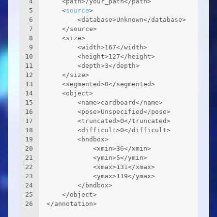
4
	<path>/your_path</path>
5
	<
source
>
6
		<database>Unknown</database>
7
	</source>
8
	<size>
9
		<width>167</width>
10
		<height>127</height>
11
		<depth>3</depth>
12
	</size>
13
	<segmented>0</segmented>
14
	<object>
15
		<name>cardboard</name>
16
		<pose>Unspecified</pose>
17
		<truncated>0</truncated>
18
		<difficult>0</difficult>
19
		<bndbox>
20
			<xmin>36</xmin>
21
			<ymin>5</ymin>
22
			<xmax>131</xmax>
23
			<ymax>119</ymax>
24
		</bndbox>
25
	</object>
26
</annotation>