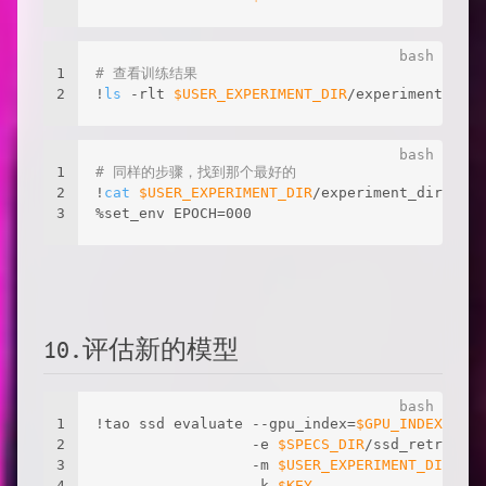
1
# 查看训练结果
2
!
ls
 -rlt 
$USER_EXPERIMENT_DIR
/experiment_dir_
1
# 同样的步骤，找到那个最好的
2
!
cat
$USER_EXPERIMENT_DIR
/experiment_dir_retr
3
%set_env EPOCH=000
10.评估新的模型
1
!tao ssd evaluate --gpu_index=
$GPU_INDEX
 \
2
                  -e 
$SPECS_DIR
/ssd_retrain_r
3
                  -m 
$USER_EXPERIMENT_DIR
/exp
4
                  -k 
$KEY