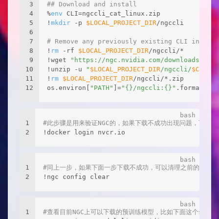
3
## Download and install
4
%
env
 CLI=ngccli_cat_linux.zip
5
!
mkdir
 -p 
$LOCAL_PROJECT_DIR
/ngccli
6
7
# Remove any previously existing CLI install
8
!
rm
 -rf 
$LOCAL_PROJECT_DIR
/ngccli/*
9
!wget 
"https://ngc.nvidia.com/downloads/
$CLI
10
!unzip -u 
"
$LOCAL_PROJECT_DIR
/ngccli/
$CLI
"
 -
11
!
rm
$LOCAL_PROJECT_DIR
/ngccli/*.zip 
12
os.environ[
"PATH"
]=
"{}/ngccli:{}"
.format(os.
1
#此步骤是用来验证NGC的，如果下载不成功出现问题，可能是
2
!docker login nvcr.io
1
#同上一步，如果下面一步下载不成功，可以清理之前的验证
2
!ngc config clear
1
#查看目前NGC上可以下载的预训练模型，比如下面这个命令