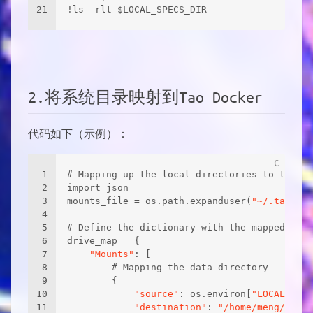
21
!ls -rlt $LOCAL_SPECS_DIR
2.将系统目录映射到Tao Docker
代码如下（示例）：
1
# Mapping up the local directories to the TA
2
import json
3
mounts_file = os.path.expanduser(
"~/.tao_mou
4
5
# Define the dictionary with the mapped driv
6
drive_map = {
7
"Mounts"
: [
8
        # Mapping the data directory
9
        {
10
"source"
: os.environ[
"LOCAL_PROJ
11
"destination"
: 
"/home/meng/7thSk