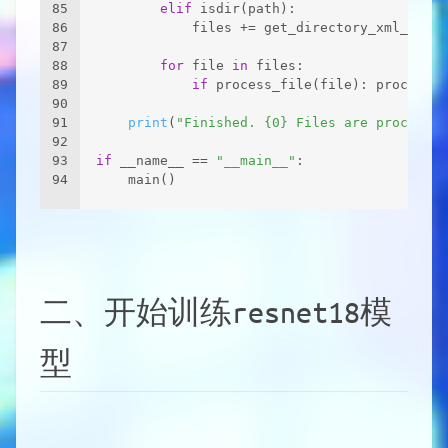
85
elif
 isdir(path):
86
            files += get_directory_xml_files
87
88
for
 file 
in
 files:
89
if
 process_file(file): processed
90
91
print
(
"Finished. {0} Files are processed
92
93
if
 __name__ == 
"__main__"
:
94
    main()
二、开始训练resnet18模
型