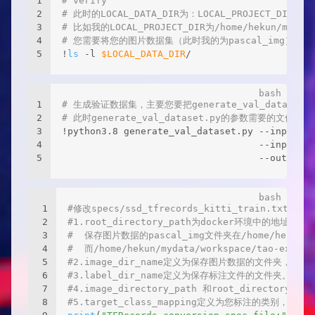
1
# verify
2
# 此时的LOCAL_DATA_DIR为：LOCAL_PROJECT_DIR/da
3
# 比如我的LOCAL_PROJECT_DIR为/home/hekun/mydata
4
# 您需要将您的图片数据集（此时我的为pascal_img）和标注文
5
!
ls
 -l 
$LOCAL_DATA_DIR
/
1
# 生成验证数据集，主要您要把generate_val_dat
2
# 此时generate_val_dataset.py的参数需要的
3
!python3.8 generate_val_dataset.py --input_im
4
                                   --input_la
5
                                   --output_d
1
#修改specs/ssd_tfrecords_kitti_train.txt中
2
#1.root_directory_path为docker环境中
3
#  保存图片数据的pascal_img文件夹在/home/hekun/myd
4
#  而/home/hekun/mydata/workspace/tao-exp
5
#2.image_dir_name定义为保存图片数据的文件夹，您可以
6
#3.label_dir_name定义为保存标注文件的文件夹。
7
#4.image_directory_path 和root_directory
8
#5.target_class_mapping定义为您标注的类别，