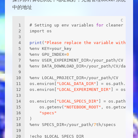
中的地址
1
# Setting up env variables 
for
 cleaner comma
2
import os
3
4
print
(
"Please replace the variable with your
5
%env KEY=your_key
6
%env GPU_INDEX=
0
7
%env USER_EXPERIMENT_DIR=/your_path/CV
8
%env DATA_DOWNLOAD_DIR=/your_path/CV/data
9
10
%env LOCAL_PROJECT_DIR=/your_path/CV
11
os.environ[
"LOCAL_DATA_DIR"
] = os.path.join(
12
os.environ[
"LOCAL_EXPERIMENT_DIR"
] = os.path
13
14
os.environ[
"LOCAL_SPECS_DIR"
] = os.path.join
15
    os.getenv(
"NOTEBOOK_ROOT"
, os.getcwd()),
16
"specs"
17
)
18
%env SPECS_DIR=/your_path/
7
th/specs
19
20
!echo $LOCAL_SPECS_DIR