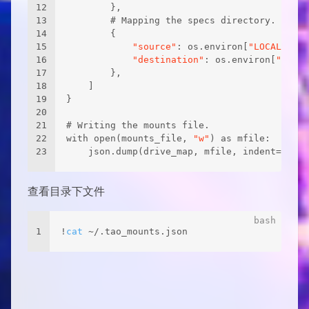
12
        },
13
        # Mapping the specs directory.
14
        {
15
"source"
: os.environ[
"LOCAL_SPEC
16
"destination"
: os.environ[
"SPECS
17
        },
18
    ]
19
}
20
21
# Writing the mounts file.
22
with open(mounts_file, 
"w"
) as mfile:
23
    json.dump(drive_map, mfile, indent=
4
)
查看目录下文件
1
!
cat
 ~/.tao_mounts.json