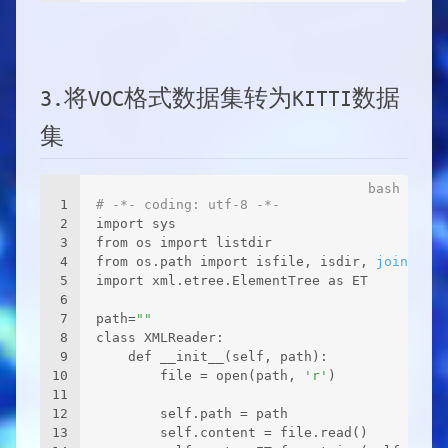
3.将VOC格式数据集转为KITTI数据
集
1
# -*- coding: utf-8 -*-
2
import sys
3
from os import listdir
4
from os.path import isfile, isdir, 
join
, 
dir
5
import xml.etree.ElementTree as ET
6
7
path=
""
8
class XMLReader:
9
    def __init__(self, path):
10
        file = open(path, 
'r'
)
11
12
        self.path = path
13
        self.content = file.read()