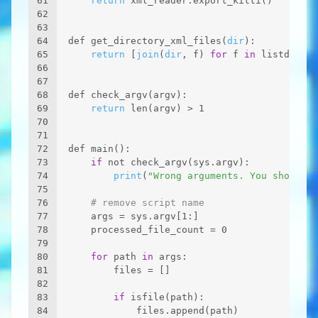
61
return
 xml_reader.export_kitti()
62
63
64
def get_directory_xml_files(
dir
):
65
return
 [
join
(
dir
, f) 
for
 f 
in
 listdir(
di
66
67
68
def check_argv(argv):
69
return
 len(argv) > 1
70
71
72
def main():
73
if
 not check_argv(sys.argv):
74
print
(
"Wrong arguments. You should s
75
76
# remove script name
77
    args = sys.argv[1:]
78
    processed_file_count = 0
79
80
for
 path 
in
 args:
81
        files = []
82
83
if
 isfile(path):
84
            files.append(path)