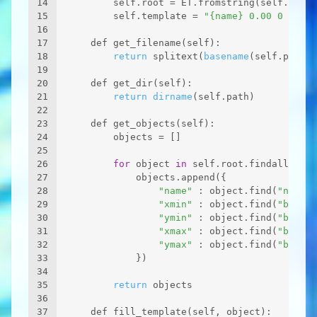
14
        self.root = ET.fromstring(self.conte
15
        self.template = 
"{name} 0.00 0 0.0 {
16
17
    def get_filename(self):
18
return
 splitext(
basename
(self.path))
19
20
    def get_dir(self):
21
return
dirname
(self.path)
22
23
    def get_objects(self):
24
        objects = []
25
26
for
 object 
in
 self.root.findall(
"obj
27
            objects.append({
28
"name"
 : object.find(
"name"
)
29
"xmin"
 : object.find(
"bndbox
30
"ymin"
 : object.find(
"bndbox
31
"xmax"
 : object.find(
"bndbox
32
"ymax"
 : object.find(
"bndbox
33
            })
34
35
return
 objects
36
37
    def fill_template(self, object):