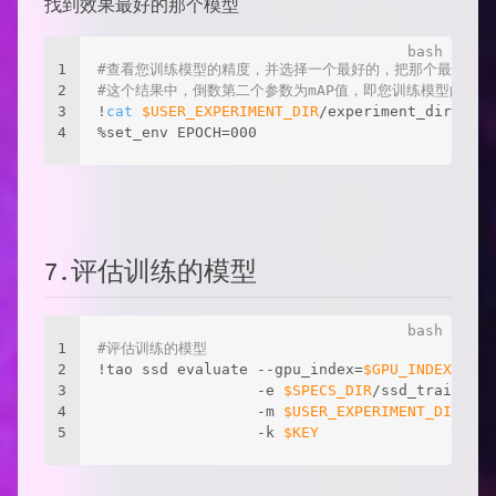
找到效果最好的那个模型
1
#查看您训练模型的精度，并选择一个最好的，把那个最好的模型
2
#这个结果中，倒数第二个参数为mAP值，即您训练模型的精度
3
!
cat
$USER_EXPERIMENT_DIR
/experiment_dir_unpr
4
%set_env EPOCH=000
7.评估训练的模型
1
#评估训练的模型
2
!tao ssd evaluate --gpu_index=
$GPU_INDEX
 \
3
                  -e 
$SPECS_DIR
/ssd_train_res
4
                  -m 
$USER_EXPERIMENT_DIR
/exp
5
                  -k 
$KEY