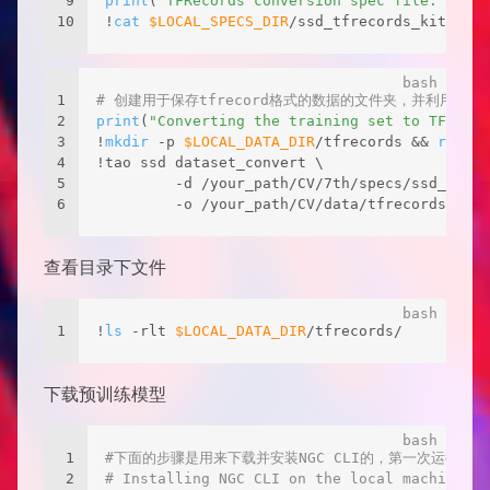
9
print
(
"TFRecords conversion spec file:"
)
10
!
cat
$LOCAL_SPECS_DIR
/ssd_tfrecords_kitti_tr
1
# 创建用于保存tfrecord格式的数据的文件夹，并利用T
2
print
(
"Converting the training set to TFRecor
3
!
mkdir
 -p 
$LOCAL_DATA_DIR
/tfrecords && 
rm
 -rf
4
!tao ssd dataset_convert \
5
         -d /your_path/CV/7th/specs/ssd_tfrec
6
         -o /your_path/CV/data/tfrecords/kitt
查看目录下文件
1
!
ls
 -rlt 
$LOCAL_DATA_DIR
/tfrecords/
下载预训练模型
1
#下面的步骤是用来下载并安装NGC CLI的，第一次运行
2
# Installing NGC CLI on the local machine.