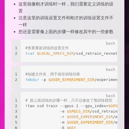
这里就像刚才训练时一样，我们需要定义训练的设
置
注意这里的训练设置文件和刚才的训练设置文件不
一样
您还是需要像上面的步骤一样修改其中的一些参数
1
#查看重新训练的设置文件
2
!
cat
$LOCAL_SPECS_DIR
/ssd_retrain_resnet18_ki
1
#创建文件夹，用于保存训练结果
2
!
mkdir
 -p 
$USER_EXPERIMENT_DIR
/experiment_dir
1
# 跟上面训练的步骤一样，只不过修改了预训练模型
2
!tao ssd train --gpus 1 --gpu_index=
$GPU_INDE
3
               -e 
$SPECS_DIR
/ssd_retrain_resn
4
               -r 
$USER_EXPERIMENT_DIR
/experi
5
               -m 
$USER_EXPERIMENT_DIR
/experi
6
               -k 
$KEY