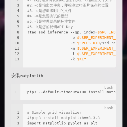
3
#2.-o是输出文件夹，即检测过得图片保存的位置
4
#3.-e是您训练时用的文件
5
#4.-m是您要测试的模型
6
#5.-l是推理结果的标注文件
7
#6.-k是您的秘钥API Key
8
!tao ssd inference --gpu_index=
$GPU_INDEX
 -i
9
                   -o 
$USER_EXPERIMENT_DIR
/s
10
                   -e 
$SPECS_DIR
/ssd_retrain
11
                   -m 
$USER_EXPERIMENT_DIR
/e
12
                   -l 
$USER_EXPERIMENT_DIR
/s
13
                   -k 
$KEY
安装matplotlib
1
!pip3 --default-timeout=100 install matplotli
1
# Simple grid visualizer
2
#!pip3 install matplotlib==3.3.3
3
import matplotlib.pyplot as plt