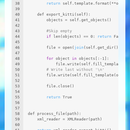
38
return
 self.template.format(**object
39
40
    def export_kitti(self):
41
        objects = self.get_objects()
42
43
#Skip empty
44
if
 len(objects) == 0: 
return
 False
45
46
        file = open(
join
(self.get_dir(), sel
47
48
for
 object 
in
 objects[:-1]:
49
            file.write(self.fill_template(ob
50
# Write last without '\n'
51
        file.write(self.fill_template(object
52
53
        file.close()
54
55
return
 True
56
57
58
def process_file(path):
59
    xml_reader = XMLReader(path)
60